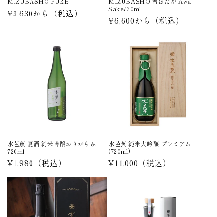
MIZUBASHO PURE
MIZUBASHO 雪ほたか Awa
Sake720ml
通
¥3,630から
（税込）
通
¥6,600から
（税込）
常
常
価
価
格
格
水芭蕉 夏酒 純米吟醸おりがらみ
水芭蕉 純米大吟醸 プレミアム
720ml
(720ml)
通
¥1,980
（税込）
通
¥11,000
（税込）
常
常
価
価
格
格