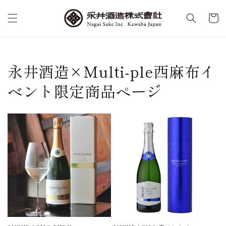
コンテ
カ
ンツに
ー
進む
ト
永井酒造×Multi-ple西麻布イ
ベント限定商品ページ