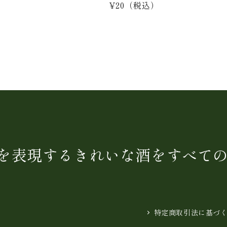
）
通
¥20
（税込）
常
価
格
を表現するきれいな酒をすべて
特定商取引法に基づ